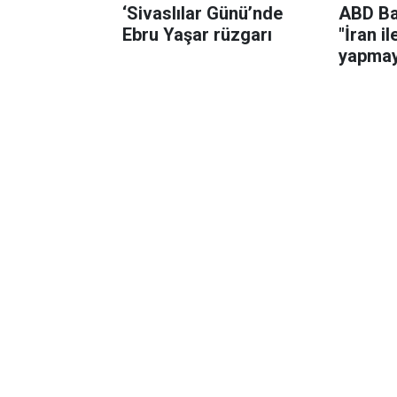
‘Sivaslılar Günü’nde
ABD Ba
Ebru Yaşar rüzgarı
"İran i
yapmay
çünkü i
öldürm