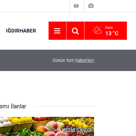
Kars
IĞDIRHABER
13 °C
02:31
‘Sivaslılar Günü’nde Ebru Yaşar rüzgarı
Günün tüm
haberleri
smi İlanlar