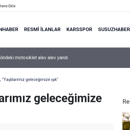
itene Ekle
NHABER
RESMI İLANLAR
KARSSPOR
SUSUZHABER
alindeki motosiklet alev alev yandı
, "Yaşlılarımız geleceğimize ışık"
ılarımız geleceğimize
Re