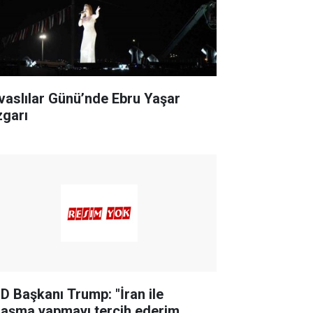
ivaslılar Günü’nde Ebru Yaşar
zgarı
D Başkanı Trump: "İran ile
laşma yapmayı tercih ederim