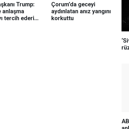
şkanı Trump:
Çorum’da geceyi
le anlaşma
aydınlatan anız yangını
ı tercih ederim
korkuttu
nsanları
ek istemiyorum"
‘S
rü
AB
an