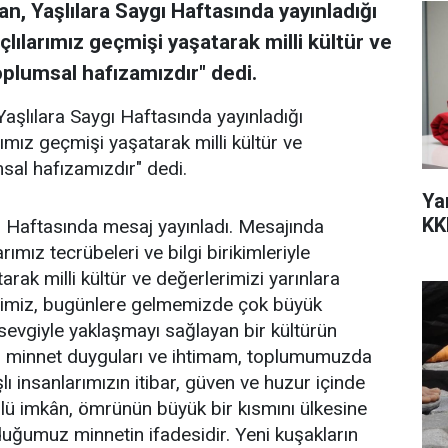
n, Yaşlılara Saygı Haftasında yayınladığı
lılarımız geçmişi yaşatarak milli kültür ve
oplumsal hafızamızdır" dedi.
aşlılara Saygı Haftasında yayınladığı
ımız geçmişi yaşatarak milli kültür ve
sal hafızamızdır" dedi.
Ya
KK
ı Haftasında mesaj yayınladı. Mesajında
arımız tecrübeleri ve bilgi birikimleriyle
rak milli kültür ve değerlerimizi yarınlara
etimiz, bugünlere gelmemizde çok büyük
sevgiyle yaklaşmayı sağlayan bir kültürün
en minnet duyguları ve ihtimam, toplumumuzda
şlı insanlarımızın itibar, güven ve huzur içinde
lü imkân, ömrünün büyük bir kısmını ülkesine
uğumuz minnetin ifadesidir. Yeni kuşakların