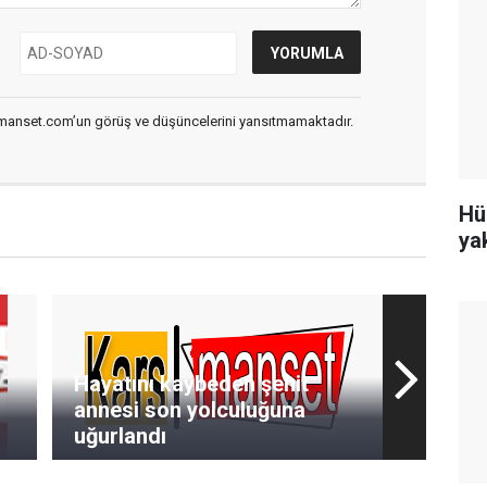
smanset.com’un görüş ve düşüncelerini yansıtmamaktadır.
Hü
ya
Hayatını kaybeden şehit
annesi son yolculuğuna
uğurlandı