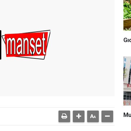
Gı
Mu