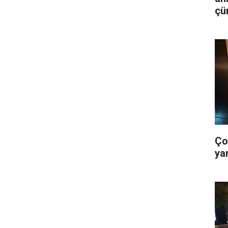
çü
is
Ço
ya