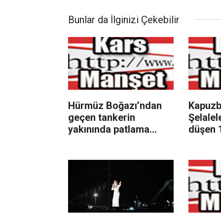
Bunlar da İlginizi Çekebilir
Hürmüz Boğazı’ndan
Kapuzb
geçen tankerin
Şelalel
yakınında patlama
düşen 
sesleri duyuldu
çocuk h