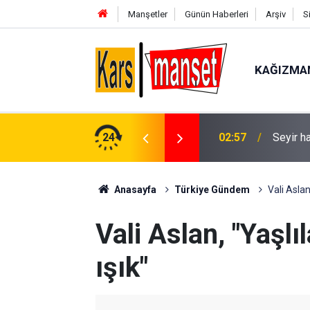
Manşetler
Günün Haberleri
Arşiv
S
KAĞIZMA
üşen 14 yaşındaki çocuk hayatını kaybetti
24
02:57
Seyir h
Anasayfa
Türkiye Gündem
Vali Aslan
Vali Aslan, "Yaşl
ışık"