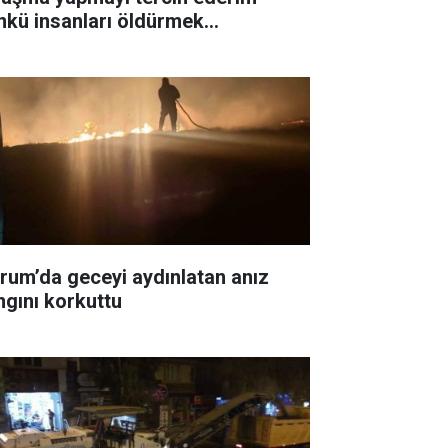
nkü insanları öldürmek
temiyorum"
rum’da geceyi aydınlatan anız
ngını korkuttu