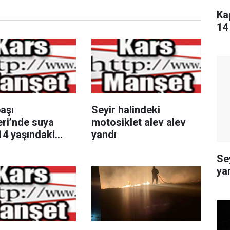
Ka
14
aşı
Seyir halindeki
eri’nde suya
motosiklet alev alev
14 yaşındaki
yandı
ayatını kaybetti
Se
ya