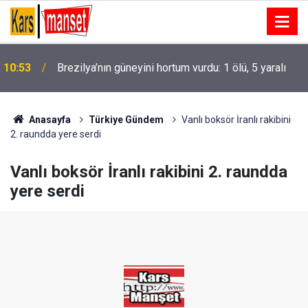
10:53
Brezilya’nın güneyini hortum vurdu: 1 ölü, 5 yaralı
KUDAKA ile Kenan Yavuz Etnografya Müzesi
10:48
arasında kültürel miras ve turizm iş birliği
görüşmesi
Anasayfa
Türkiye Gündem
Vanlı boksör İranlı rakibini
2. raundda yere serdi
Vanlı boksör İranlı rakibini 2. raundda
yere serdi