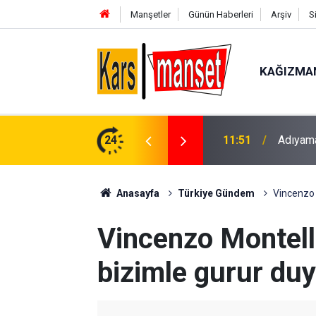
Manşetler
Günün Haberleri
Arşiv
S
KAĞIZMA
oplantıları başladı
24
11:51
AK Part
Anasayfa
Türkiye Gündem
Vincenzo 
Vincenzo Montella
bizimle gurur duy