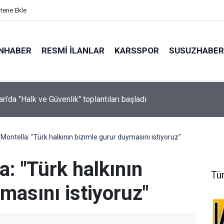
itene Ekle
NHABER
RESMI İLANLAR
KARSSPOR
SUSUZHABER
i İstanbul’dan "AK Belediyeciliği Yerinde Gör" programı
Montella: "Türk halkının bizimle gurur duymasını istiyoruz"
: "Türk halkının
Tü
masını istiyoruz"