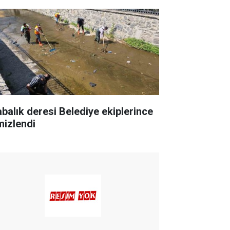
abalık deresi Belediye ekiplerince
mizlendi