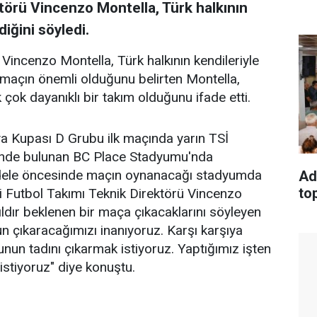
ktörü Vincenzo Montella, Türk halkının
iğini söyledi.
 Vincenzo Montella, Türk halkının kendileriyle
k maçın önemli olduğunu belirten Montella,
 çok dayanıklı bir takım olduğunu ifade etti.
ya Kupası D Grubu ilk maçında yarın TSİ
inde bulunan BC Place Stadyumu'nda
adele öncesinde maçın oynanacağı stadyumda
Ad
top
i Futbol Takımı Teknik Direktörü Vincenzo
ldır beklenen bir maça çıkacaklarını söyleyen
yun çıkaracağımızı inanıyoruz. Karşı karşıya
unun tadını çıkarmak istiyoruz. Yaptığımız işten
stiyoruz" diye konuştu.