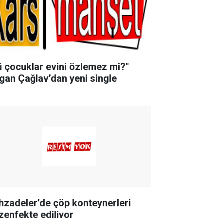
ü çocuklar evini özlemez mi?"
gan Çağlav’dan yeni single
hzadeler’de çöp konteynerleri
zenfekte ediliyor