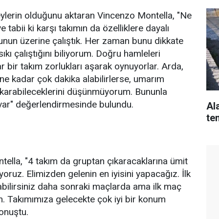
ylerin olduğunu aktaran Vincenzo Montella, "Ne
tabii ki karşı takımın da özelliklere dayalı
unun üzerine çalıştık. Her zaman bunu dikkate
 sıkı çalıştığını biliyorum. Doğru hamleleri
 bir takım zorlukları aşarak oynuyorlar. Arda,
e kadar çok dakika alabilirlerse, umarım
çıkarabileceklerini düşünmüyorum. Bununla
 var" değerlendirmesinde bulundu.
Al
te
ella, "4 takım da gruptan çıkaracaklarına ümit
ıyoruz. Elimizden gelenin en iyisini yapacağız. İlk
abilirsiniz daha sonraki maçlarda ama ilk maç
m. Takımımıza gelecekte çok iyi bir konum
onuştu.