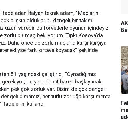
ifade eden İtalyan teknik adam, "Maçlarını
k alışkın olduklarını, dengeli bir takım
AK
 Biz uzun süredir bu forvetlerle oyunun içindeyiz.
Be
n de zorlu bir maç bekliyorum. Tıpkı Kosova'da
ıyız. Daha önce de zorlu maçlarla karşı karşıya
etenekliyse farkı ortaya koyacak" şeklinde
irten 51 yaşındaki çalıştırıcı, "Oynadığımız
k gerekiyor, bu yarından itibaren başlayacak.
eken pek çok zorluk var. Bizim de çok dengeli
 dengeli olmamız, her türlü zorluğa karşı mental
Fe
ifadelerini kullandı.
ma
ed