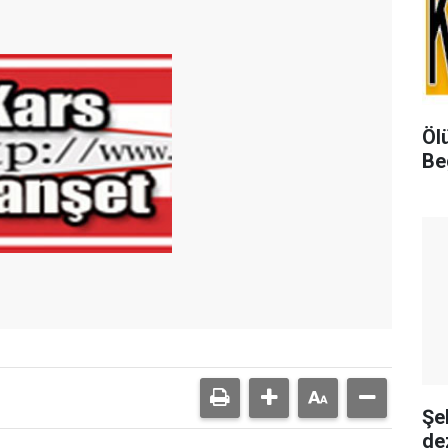
Öl
Be
Şe
de