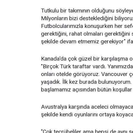
Tutkulu bir takımının olduğunu söyley
Milyonların bizi desteklediğini biliyoruz
Futbolcularımızla konuşurken her s
gerektiğini, rahat olmaları gerektiğin
şekilde devam etmemiz gerekiyor" ifad
Kanada'da çok güzel bir karşılaşma o
"Birçok Türk taraftar vardı. Yanımızd
onları otelde görüyoruz. Vancouver ço
yaşadık. İlk kez burada bulunuyorum. 
başlamamız açısından bütün koşullar 
Avustralya karşında aceleci olmayacak
şekilde kendi oyunlarını ortaya koyaca
"Çok tecrübeliler ama hepsi de aynı şe