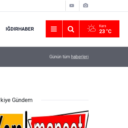
Kars
IĞDIRHABER
23 °C
Feke’de Cömert Özen sahada "Her mahallemize 
11:50
Günün tüm
haberleri
edeceğiz"
rkiye Gündem