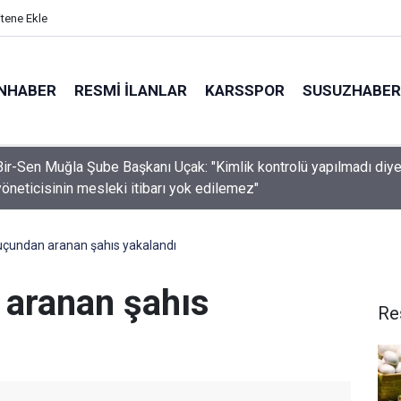
itene Ekle
NHABER
RESMI İLANLAR
KARSSPOR
SUSUZHABER
Bir-Sen Muğla Şube Başkanı Uçak: "Kimlik kontrolü yapılmadı diye
yöneticisinin mesleki itibarı yok edilemez"
lindeki tırın dorsesi alev alev yandı, faciayı sürücülerin dikkati ön
çundan aranan şahıs yakalandı
aranan şahıs
Re