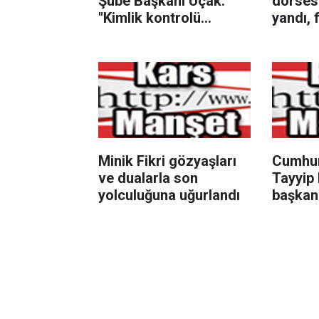
Şube Başkanı Uçak:
dorsesi
"Kimlik kontrolü
yandı, 
yapılmadı diye üç
sürücül
eğitim yöneticisinin
önledi
mesleki itibarı yok
edilemez"
Minik Fikri gözyaşları
Cumhur
ve dualarla son
Tayyip 
yolculuğuna uğurlandı
başkan
Milli G
(MGK) t
erdi.