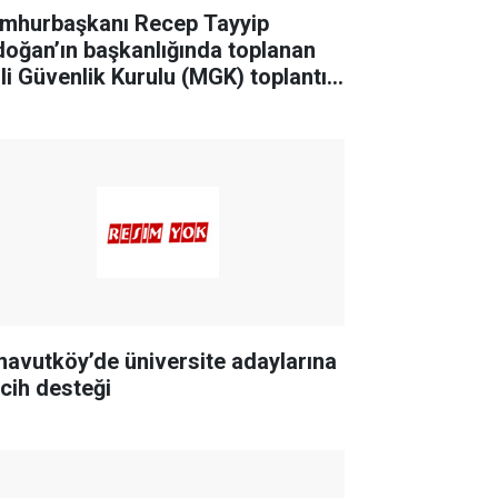
mhurbaşkanı Recep Tayyip
doğan’ın başkanlığında toplanan
lli Güvenlik Kurulu (MGK) toplantısı
na erdi.
navutköy’de üniversite adaylarına
rcih desteği