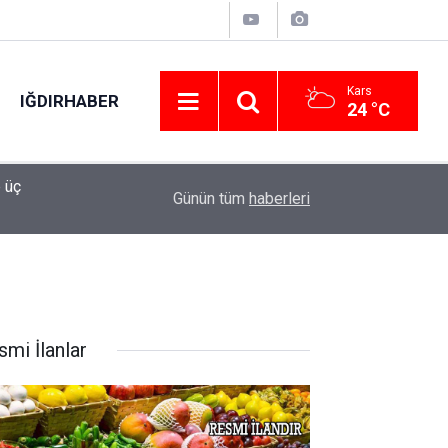
Kars
IĞDIRHABER
24 °C
 üç
19:24
Sulama kanalına giren genç hayatını kaybetti
Günün tüm
haberleri
ledi
smi İlanlar