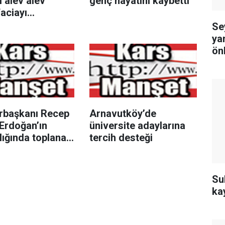
 alev alev
genç hayatını kaybetti
faciayı
erin dikkati
Sey
ya
ön
başkanı Recep
Arnavutköy’de
Erdoğan’ın
üniversite adaylarına
lığında toplanan
tercih desteği
üvenlik Kurulu
oplantısı sona
Su
ka