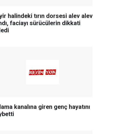
ir halindeki tırın dorsesi alev alev
ndı, faciayı sürücülerin dikkati
ledi
lama kanalına giren genç hayatını
ybetti