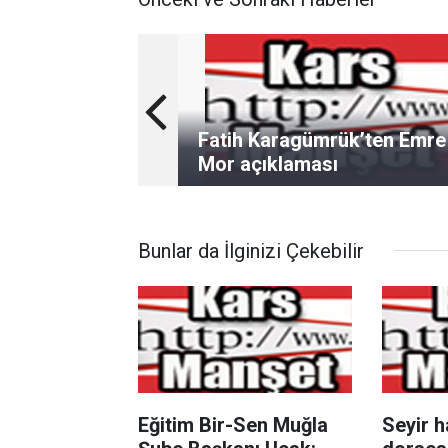
Fatih Karagümrük’ten Emre
Mor açıklaması
Bunlar da İlginizi Çekebilir
Eğitim Bir-Sen Muğla
Seyir h