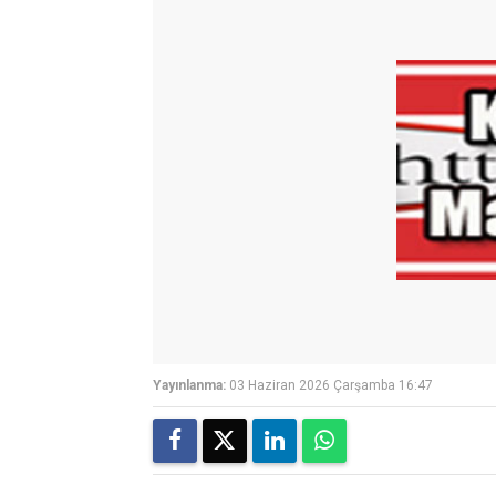
Yayınlanma:
03 Haziran 2026 Çarşamba 16:47