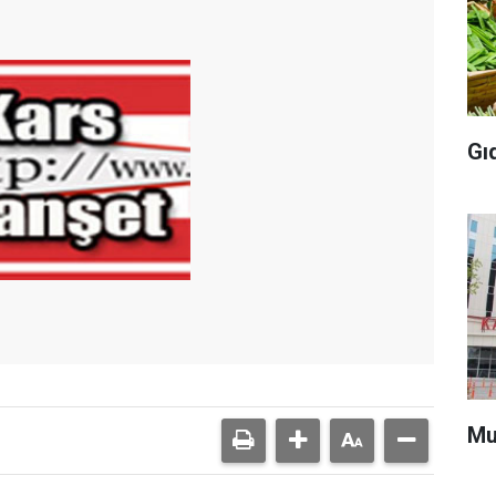
Gı
Mu