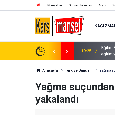
Manşetler
Günün Haberleri
Arşiv
S
KAĞIZMA
Eğitim 
19:25
eğitim 
24
19:25
Seyir ha
Anasayfa
Türkiye Gündem
Yağma su
Yağma suçundan 
yakalandı