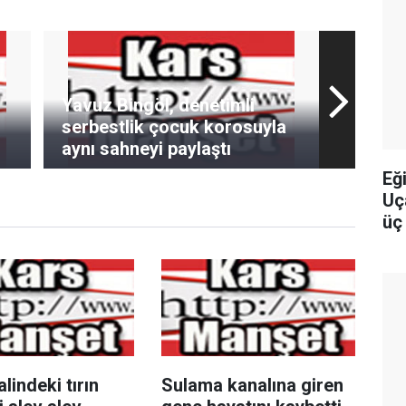
Yavuz Bingöl, denetimli
serbestlik çocuk korosuyla
aynı sahneyi paylaştı
Eğ
Uç
üç 
yo
alindeki tırın
Sulama kanalına giren