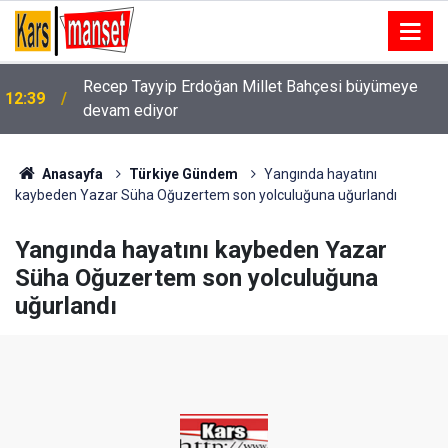
Bakan Uraloğlu: "Temmuz ayında
12:39
havalimanlarımızda direkt transit yolcular ile birlikte
toplam 26 milyon 797 bin 638 yolcuya hizmet
verildi"
Anasayfa
Türkiye Gündem
Yangında hayatını
kaybeden Yazar Süha Oğuzertem son yolculuğuna uğurlandı
Yangında hayatını kaybeden Yazar
Süha Oğuzertem son yolculuğuna
uğurlandı