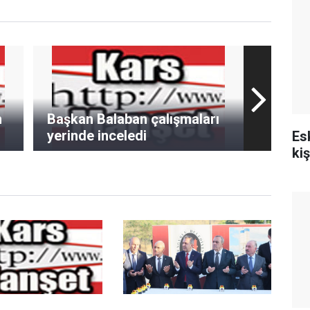
h
Başkan Balaban çalışmaları
yerinde inceledi
Es
ki