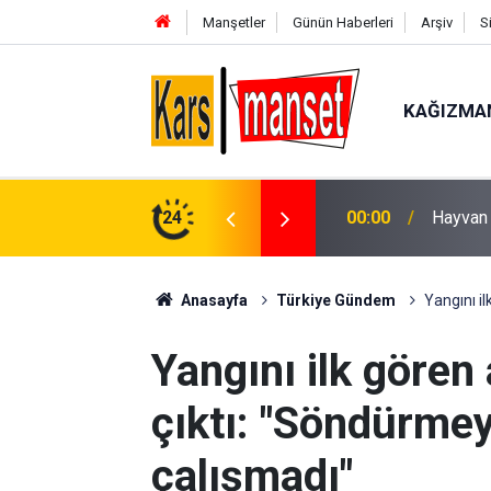
Manşetler
Günün Haberleri
Arşiv
S
KAĞIZMA
00:00
Hayvan 
24
23:53
Çorum’d
Anasayfa
Türkiye Gündem
Yangını il
Yangını ilk gören 
çıktı: "Söndürmey
çalışmadı"