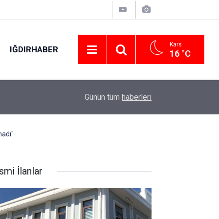
Kars
IĞDIRHABER
16 °C
23:51
Sungurlu’da dev yatırımlar için toplu açılış ve t
Günün tüm
haberleri
madı"
smi İlanlar