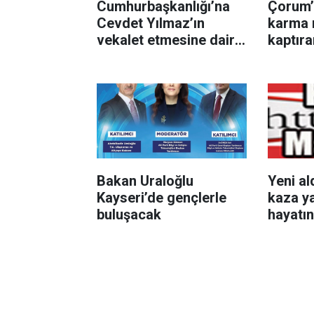
Cumhurbaşkanlığı’na
Çorum’
Cevdet Yılmaz’ın
karma 
vekalet etmesine dair
kaptıra
tezkere Resmi
yaralan
Gazete’de
Bakan Uraloğlu
Yeni al
Kayseri’de gençlerle
kaza y
buluşacak
hayatın
anlar 