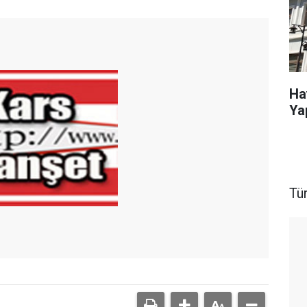
Ha
Ya
Tü