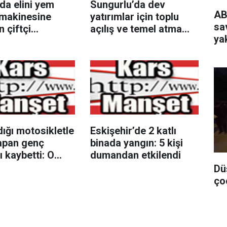
da elini yem
Sungurlu’da dev
AB
makinesine
yatırımlar için toplu
sa
n çiftçi
açılış ve temel atma
ya
dı
töreni düzenlendi
da
dığı motosikletle
Eskişehir’de 2 katlı
apan genç
binada yangın: 5 kişi
ı kaybetti: O
dumandan etkilendi
kamerada
Dü
ço