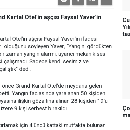
d Kartal Otel'in aşçısı Faysal Yaver'in
Cu
Yı
te
tal Otel'in aşçısı Faysal Yaver'in ifadesi
biri olduğunu söyleyen Yaver, "Yangını gördükten
bir zaman yangın alarmı, uyarıcı mekanik ses
i çalışmadı. Sadece kendi sesimiz ve
alıştık" dedi.
 önce Grand Kartal Otel'de meydana gelen
betti. Yangın faciasında yaralanan 50 kişiden
asına ilişkin gözaltına alınan 28 kişiden 19'u
Ço
üzere 9 kişi serbest bırakıldı.
ma
azırlamak için 4'üncü kattaki mutfakta bulunan