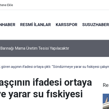
itene Ekle
NHABER
RESMI İLANLAR
KARSSPOR
SUSUZHABER
Barınağı Mama Üretim Tesisi Yapılacaktır
a elini yem karma makinesine kaptıran çiftçi yaralandı
k gören aşçının ifadesi ortaya çıktı: "Söndürmeye yarar su fıskiyesi çalış
aşçının ifadesi ortaya
Re
e yarar su fıskiyesi