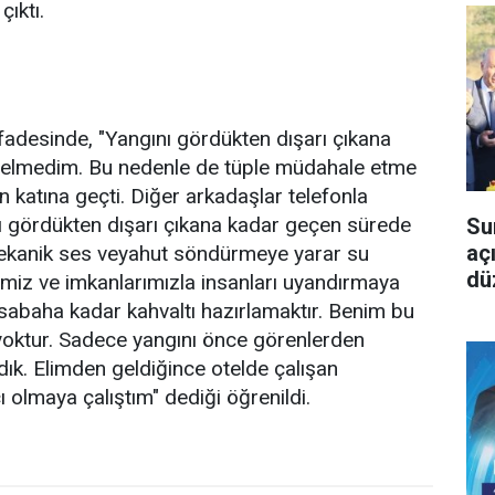
çıktı.
ifadesinde, "Yangını gördükten dışarı çıkana
gelmedim. Bu nedenle de tüple müdahale etme
katına geçti. Diğer arkadaşlar telefonla
ını gördükten dışarı çıkana kadar geçen sürede
Su
aç
mekanik ses veyahut söndürmeye yarar su
dü
imiz ve imkanlarımızla insanları uyandırmaya
sabaha kadar kahvaltı hazırlamaktır. Benim bu
yoktur. Sadece yangını önce görenlerden
dık. Elimden geldiğince otelde çalışan
ı olmaya çalıştım" dediği öğrenildi.