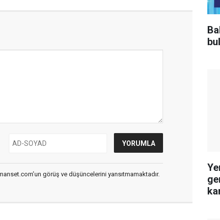
Ba
bu
Ye
smanset.com’un görüş ve düşüncelerini yansıtmamaktadır.
ge
ka