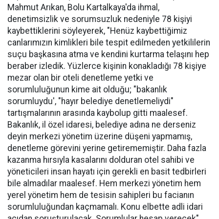
Mahmut Arıkan, Bolu Kartalkaya'da ihmal,
denetimsizlik ve sorumsuzluk nedeniyle 78 kişiyi
kaybettiklerini söyleyerek, "Henüz kaybettiğimiz
canlarımızın kimlikleri bile tespit edilmeden yetkililerin
suçu başkasına atma ve kendini kurtarma telaşını hep
beraber izledik. Yüzlerce kişinin konakladığı 78 kişiye
mezar olan bir oteli denetleme yetki ve
sorumluluğunun kime ait olduğu; "bakanlık
sorumluydu', "hayır belediye denetlemeliydi"
tartışmalarının arasında kaybolup gitti maalesef.
Bakanlık, il özel idaresi, belediye adına ne derseniz
deyin merkezi yönetim üzerine düşeni yapmamış,
denetleme görevini yerine getirememiştir. Daha fazla
kazanma hırsıyla kasalarını dolduran otel sahibi ve
yöneticileri insan hayatı için gerekli en basit tedbirleri
bile almadılar maalesef. Hem merkezi yönetim hem
yerel yönetim hem de tesisin sahipleri bu facianın
sorumluluğundan kaçmamalı. Konu elbette adli idari
açıdan soruşturulacak. Sorumlular hesap verecek"