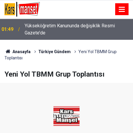
Yükseköğretim Kanununda değişiklik Resmi
01:49
Gazete’de
Kayseri’de 13. katta yangın: Balkondan düşen ev
01:17
sahibi hayatını kaybetti
Anasayfa
Türkiye Gündem
Yeni Yol TBMM Grup
Toplantısı
Yeni Yol TBMM Grup Toplantısı