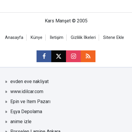
Kars Manşet © 2005
Anasayfa
Künye
İletişim
Gizlilik İlkeleri
Sitene Ekle
evden eve nakliyat
www.idilcar.com
Epin ve Item Pazarı
Eşya Depolama
anime izle
Porselen Lamine Ankara