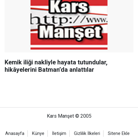
Kemik iliği nakliyle hayata tutundular,
hikâyelerini Batman’da anlattılar
Kars Manşet © 2005
Anasayfa
Künye
İletişim
Gizlilik İlkeleri
Sitene Ekle