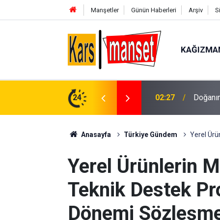
Manşetler
Günün Haberleri
Arşiv
S
KAĞIZMA
aykuş Kayseri’de görüntülendi
24
02:24
Pınarba
Anasayfa
Türkiye Gündem
Yerel Ürü
Yerel Ürünlerin 
Teknik Destek P
Dönemi Sözleşmel