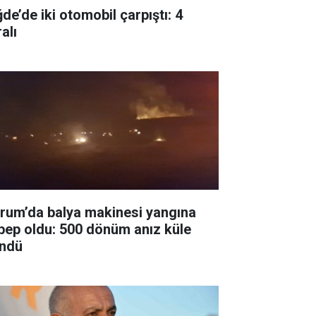
de’de iki otomobil çarpıştı: 4
alı
rum’da balya makinesi yangına
bep oldu: 500 dönüm anız küle
ndü