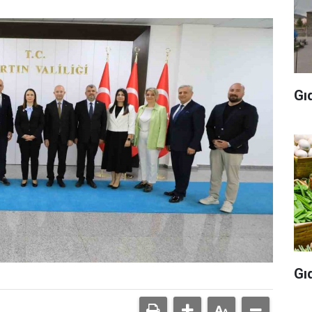
Gı
Gı