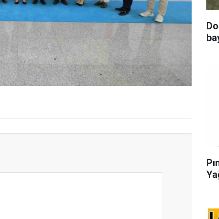
Do
ba
Pı
Ya