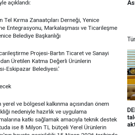
As
le açıklandı:
n Tel Kırma Zanaatçıları Derneği, Yenice
rine Entegrasyonu, Markalaşması ve Ticarileşme
enice Belediye Başkanlığı
Tü
arileştirme Projesi-Bartın Ticaret ve Sanayi
ndan Üretilen Katma Değerli Ürünlerin
i-Eskipazar Belediyesi.'
lecek
in yerel ve bölgesel kalkınma açısından önem
DE
kliği nedeniyle hazırlık ve uygulama
ta
şmalarına katkı sağlamak amacıyla teknik destek
ak
uda ise 8 Milyon TL bütçeli Yerel Ürünlerin