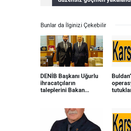
Bunlar da İlginizi Çekebilir
DENİB Başkanı Uğurlu
Buldan’
ihracatçıların
operas
taleplerini Bakan
tutukla
Yardımcısı Ağar’a
aktardı