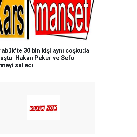
rabük’te 30 bin kişi aynı coşkuda
luştu: Hakan Peker ve Sefo
hneyi salladı