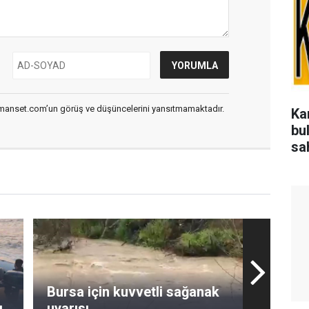
smanset.com’un görüş ve düşüncelerini yansıtmamaktadır.
Ka
bu
sa
Bursa için kuvvetli sağanak
ı
uyarısı