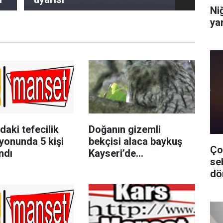
Niğ
yar
daki tefecilik
Doğanın gizemli
yonunda 5 kişi
bekçisi alaca baykuş
Ço
ndı
Kayseri’de
se
görüntülendi
dö