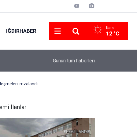
Kars
IĞDIRHABER
12 °C
Karabük’te 30 bin kişi aynı coşkuda buluştu: H
02:12
Günün tüm
haberleri
salladı
leşmeleri imzalandı
smi İlanlar