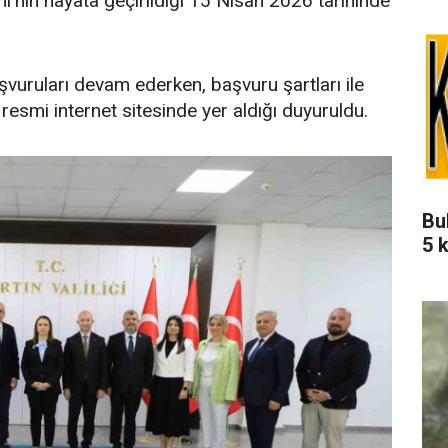
nın hayata geçirildiği 15 Nisan 2026 tarihinde
uruları devam ederken, başvuru şartları ile
ın resmi internet sitesinde yer aldığı duyuruldu.
Bu
5 k