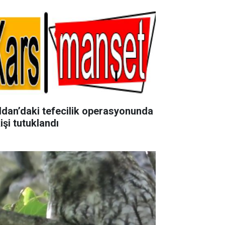
ldan’daki tefecilik operasyonunda
işi tutuklandı