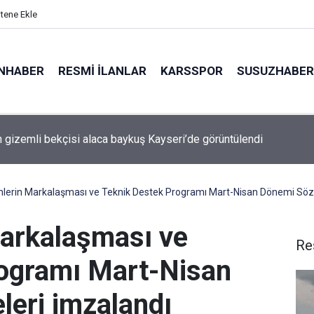
itene Ekle
NHABER
RESMI İLANLAR
KARSSPOR
SUSUZHABER
şı Belediye Başkanı Deniz Yağan, Yeni Parti’ye geçti
nlerin Markalaşması ve Teknik Destek Programı Mart-Nisan Dönemi Söz
Markalaşması ve
Re
rogramı Mart-Nisan
eri imzalandı