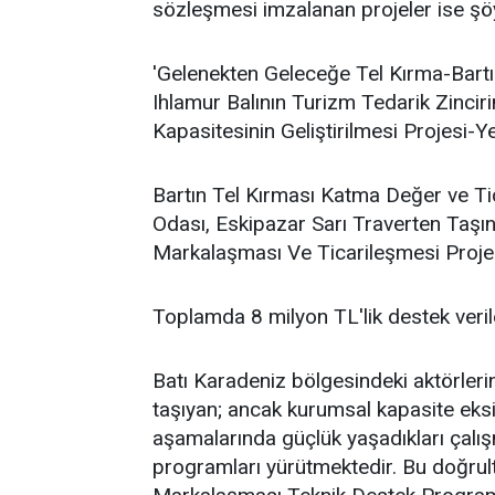
sözleşmesi imzalanan projeler ise şöy
'Gelenekten Geleceğe Tel Kırma-Bartı
Ihlamur Balının Turizm Tedarik Zinci
Kapasitesinin Geliştirilmesi Projesi-Y
Bartın Tel Kırması Katma Değer ve Tic
Odası, Eskipazar Sarı Traverten Taşı
Markalaşması Ve Ticarileşmesi Projes
Toplamda 8 milyon TL'lik destek veri
Batı Karadeniz bölgesindeki aktörler
taşıyan; ancak kurumsal kapasite eksi
aşamalarında güçlük yaşadıkları çalı
programları yürütmektedir. Bu doğrult