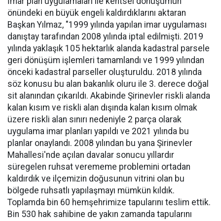
İmar plan uygulamaları ile kentsel dönüşümün
önündeki en büyük engeli kaldırdıklarını aktaran
Başkan Yılmaz, "1999 yılında yapılan imar uygulaması
danıştay tarafından 2008 yılında iptal edilmişti. 2019
yılında yaklaşık 105 hektarlık alanda kadastral parsele
geri dönüşüm işlemleri tamamlandı ve 1999 yılından
önceki kadastral parseller oluşturuldu. 2018 yılında
söz konusu bu alan bakanlık oluru ile 3. derece doğal
sit alanından çıkarıldı. Akabinde Şirinevler riskli alanda
kalan kısım ve riskli alan dışında kalan kısım olmak
üzere riskli alan sınırı nedeniyle 2 parça olarak
uygulama imar planları yapıldı ve 2021 yılında bu
planlar onaylandı. 2008 yılından bu yana Şirinevler
Mahallesi'nde açılan davalar sonucu yıllardır
süregelen ruhsat verememe problemini ortadan
kaldırdık ve ilçemizin doğusunun vitrini olan bu
bölgede ruhsatlı yapılaşmayı mümkün kıldık.
Toplamda bin 60 hemşehrimize tapularını teslim ettik.
Bin 530 hak sahibine de yakın zamanda tapularını