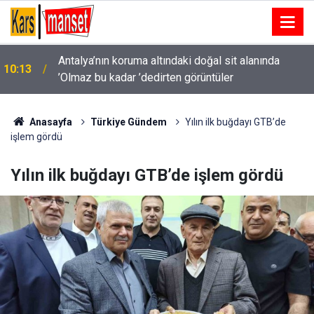
Adana’da sıcak ve nemli hava etkisini sürdürecek:
10:11
Hissedilen sıcaklık 43 dereceyi bulacak
Anasayfa
Türkiye Gündem
Yılın ilk buğdayı GTB’de
işlem gördü
Yılın ilk buğdayı GTB’de işlem gördü