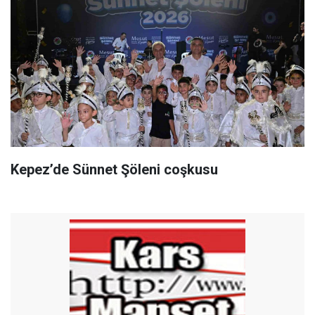
Kepez’de Sünnet Şöleni coşkusu