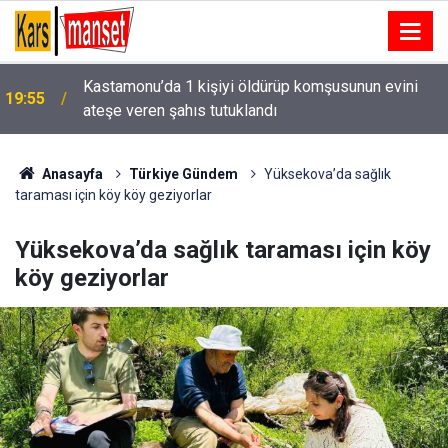
Kastamonu’da 1 kişiyi öldürüp komşusunun evini
19:55
ateşe veren şahıs tutuklandı
Vatandaşlar, yangınları önlemek için ormanda çöp
19:55
temizledi
Anasayfa
Türkiye Gündem
Yüksekova’da sağlık
taraması için köy köy geziyorlar
Yüksekova’da sağlık taraması için köy
köy geziyorlar