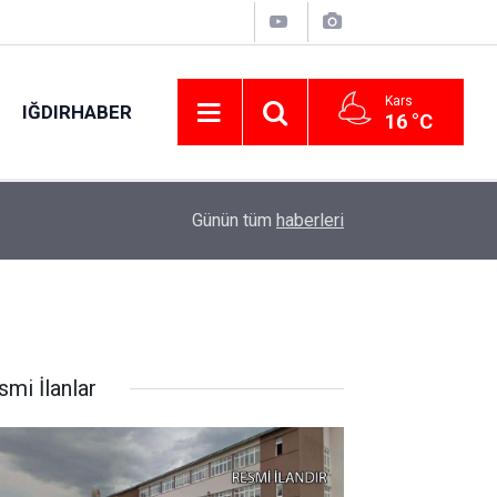
Kars
IĞDIRHABER
16 °C
Resul Dindar ve Ümit Yaşar, Kastamonu’da binle
di
00:50
Günün tüm
haberleri
gece yaşattı
smi İlanlar