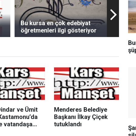
Bu kursa en çok edebiyat
öğretmenleri ilgi gösteriyor
Bu
şü
Dindar ve Ümit
Menderes Belediye
 Kastamonu’da
Başkanı İlkay Çiçek
ce vatandaşa
tutuklandı
Şa
maz bir gece
sil