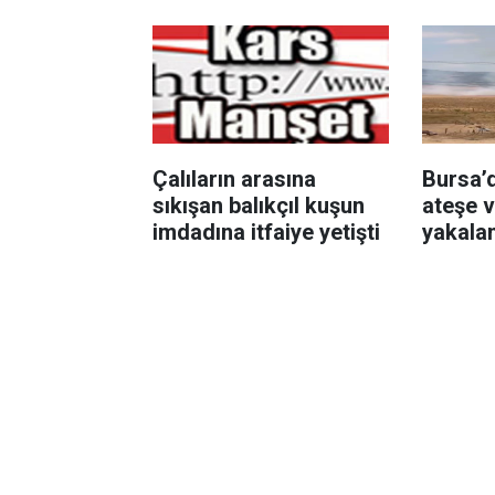
yaşattı
Çalıların arasına
Bursa’d
sıkışan balıkçıl kuşun
ateşe v
imdadına itfaiye yetişti
yakala