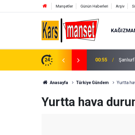
Manşetler
Günün Haberleri
Arşiv
S
KAĞIZMA
gın
24
00:50
Anasayfa
Türkiye Gündem
Yurtta h
Yurtta hava dur