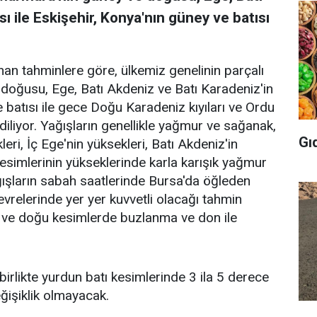
ı ile Eskişehir, Konya'nın güney ve batısı
an tahminlere göre, ülkemiz genelinin parçalı
 doğusu, Ege, Batı Akdeniz ve Batı Karadeniz'in
e batısı ile gece Doğu Karadeniz kıyıları ve Ordu
diliyor. Yağışların genellikle yağmur ve sağanak,
Gı
i, İç Ege'nin yüksekleri, Batı Akdeniz'in
kesimlerinin yükseklerinde karla karışık yağmur
ğışların sabah saatlerinde Bursa'da öğleden
relerinde yer yer kuvvetli olacağı tahmin
ç ve doğu kesimlerde buzlanma ve don ile
 birlikte yurdun batı kesimlerinde 3 ila 5 derece
ğişiklik olmayacak.