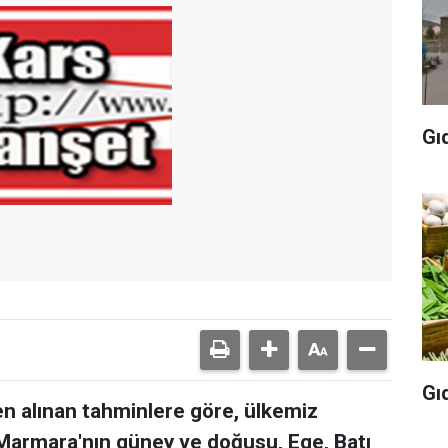
Gı
Gı
 alınan tahminlere göre, ülkemiz
; Marmara'nın güney ve doğusu, Ege, Batı