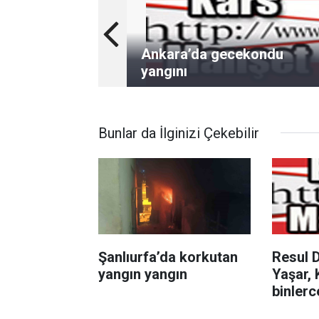
Ankara’da gecekondu
yangını
Bunlar da İlginizi Çekebilir
Şanlıurfa’da korkutan
Resul 
yangın yangın
Yaşar,
binler
unutul