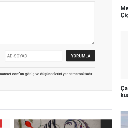
Me
Çi
smanset.com’un görüş ve düşüncelerini yansıtmamaktadır.
Çal
ku