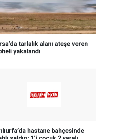
rsa’da tarlalık alanı ateşe veren
pheli yakalandı
nlıurfa’da hastane bahçesinde
ahlı saldırı: 1’i çocuk 2 yaralı