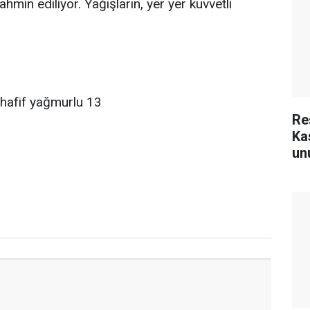
ahmin ediliyor. Yağışların, yer yer kuvvetli
 hafif yağmurlu 13
Re
Ka
un