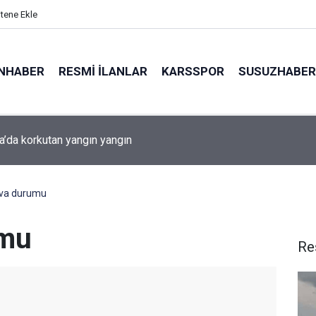
itene Ekle
NHABER
RESMI İLANLAR
KARSSPOR
SUSUZHABER
Arpaçay Kaymakamı Mehmet Abdulkadir Güvenç Talepleri Yerinde Dinle
ava durumu
umu
Re