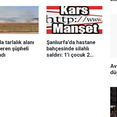
a tarlalık alanı
Şanlıurfa’da hastane
eren şüpheli
bahçesinde silahlı
ndı
saldırı: 1’i çocuk 2
yaralı
Av
dü