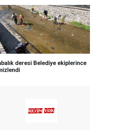
abalık deresi Belediye ekiplerince
mizlendi