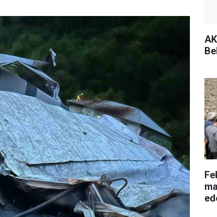
AK
Be
Fe
ma
ed