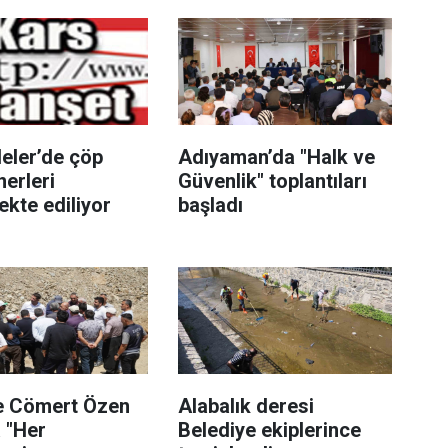
eler’de çöp
Adıyaman’da "Halk ve
erleri
Güvenlik" toplantıları
kte ediliyor
başladı
e Cömert Özen
Alabalık deresi
 "Her
Belediye ekiplerince