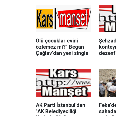
Ölü çocuklar evini
Şehzad
özlemez mi?" Began
konteyn
Çağlav’dan yeni single
dezenfe
AK Parti İstanbul’dan
Feke’d
"AK Belediyeciliği
sahada