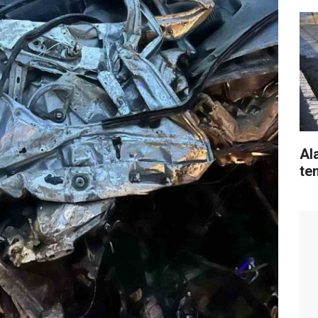
Al
te