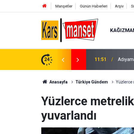
Manşetler
Günün Haberleri
Arşiv
S
KAĞIZMA
oplantıları başladı
24
11:51
AK Part
Anasayfa
Türkiye Gündem
Yüzlerce 
Yüzlerce metreli
yuvarlandı