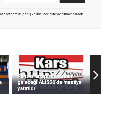
smanset.com’un görüş ve düşüncelerini yansıtmamaktadır.
Kanser araştırmalarının
a
geleceği ALIS26’da masaya
yatırıldı