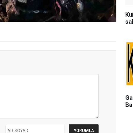
Kum
sa
Ga
Ba