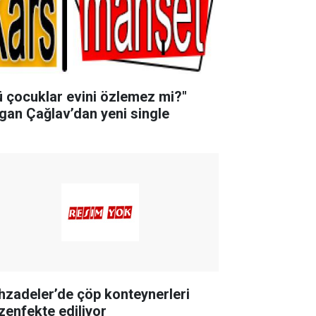
ü çocuklar evini özlemez mi?"
gan Çağlav’dan yeni single
hzadeler’de çöp konteynerleri
zenfekte ediliyor