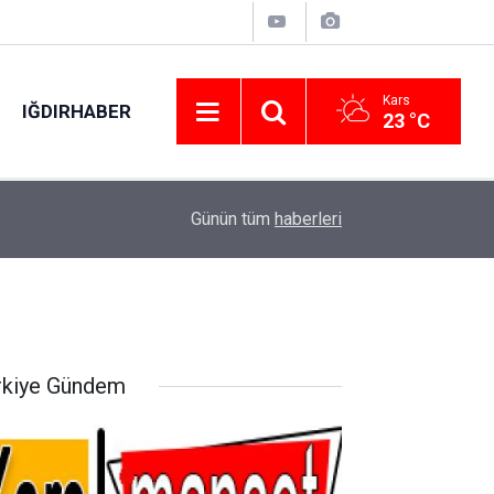
Kars
IĞDIRHABER
23 °C
Feke’de Cömert Özen sahada "Her mahallemize 
11:50
Günün tüm
haberleri
edeceğiz"
rkiye Gündem