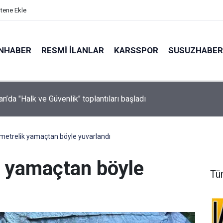
itene Ekle
NHABER
RESMI İLANLAR
KARSSPOR
SUSUZHABER
i İstanbul’dan "AK Belediyeciliği Yerinde Gör" programı
metrelik yamaçtan böyle yuvarlandı
k yamaçtan böyle
Tü