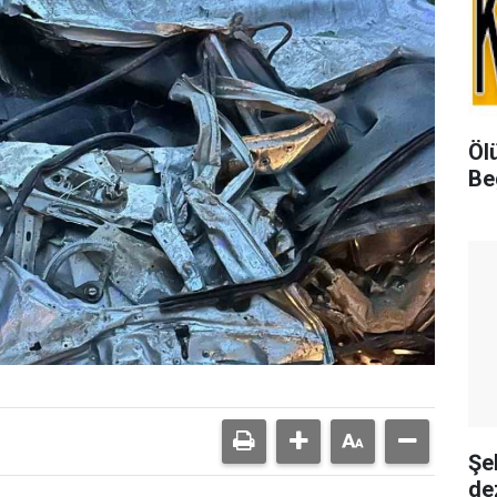
Öl
Be
Şe
de