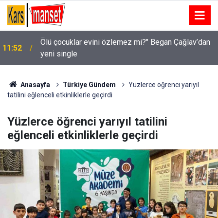
Ölü çocuklar evini özlemez mi?" Began Çağlav’dan
11:52
yeni single
Şehzadeler’de çöp konteynerleri dezenfekte
11:52
ediliyor
Anasayfa
Türkiye Gündem
Yüzlerce öğrenci yarıyıl
tatilini eğlenceli etkinliklerle geçirdi
Yüzlerce öğrenci yarıyıl tatilini
eğlenceli etkinliklerle geçirdi