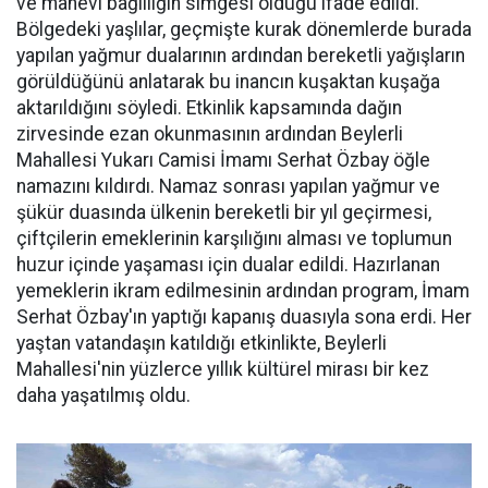
ve manevi bağlılığın simgesi olduğu ifade edildi.
Bölgedeki yaşlılar, geçmişte kurak dönemlerde burada
yapılan yağmur dualarının ardından bereketli yağışların
görüldüğünü anlatarak bu inancın kuşaktan kuşağa
aktarıldığını söyledi. Etkinlik kapsamında dağın
zirvesinde ezan okunmasının ardından Beylerli
Mahallesi Yukarı Camisi İmamı Serhat Özbay öğle
namazını kıldırdı. Namaz sonrası yapılan yağmur ve
şükür duasında ülkenin bereketli bir yıl geçirmesi,
çiftçilerin emeklerinin karşılığını alması ve toplumun
huzur içinde yaşaması için dualar edildi. Hazırlanan
yemeklerin ikram edilmesinin ardından program, İmam
Serhat Özbay'ın yaptığı kapanış duasıyla sona erdi. Her
yaştan vatandaşın katıldığı etkinlikte, Beylerli
Mahallesi'nin yüzlerce yıllık kültürel mirası bir kez
daha yaşatılmış oldu.