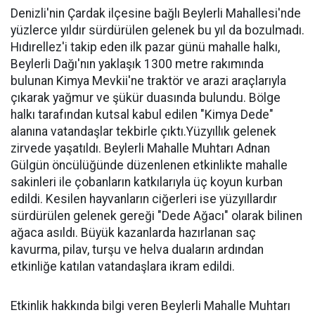
Denizli'nin Çardak ilçesine bağlı Beylerli Mahallesi'nde
yüzlerce yıldır sürdürülen gelenek bu yıl da bozulmadı.
Hıdırellez'i takip eden ilk pazar günü mahalle halkı,
Beylerli Dağı'nın yaklaşık 1300 metre rakımında
bulunan Kimya Mevkii'ne traktör ve arazi araçlarıyla
çıkarak yağmur ve şükür duasında bulundu. Bölge
halkı tarafından kutsal kabul edilen "Kimya Dede"
alanına vatandaşlar tekbirle çıktı.Yüzyıllık gelenek
zirvede yaşatıldı. Beylerli Mahalle Muhtarı Adnan
Gülgün öncülüğünde düzenlenen etkinlikte mahalle
sakinleri ile çobanların katkılarıyla üç koyun kurban
edildi. Kesilen hayvanların ciğerleri ise yüzyıllardır
sürdürülen gelenek gereği "Dede Ağacı" olarak bilinen
ağaca asıldı. Büyük kazanlarda hazırlanan saç
kavurma, pilav, turşu ve helva duaların ardından
etkinliğe katılan vatandaşlara ikram edildi.
Etkinlik hakkında bilgi veren Beylerli Mahalle Muhtarı