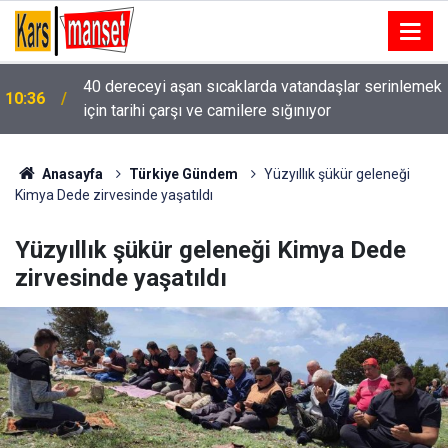
k
Terziler Mahallesi’nde geleneksel Karakucak
10:32
güreşleri düzenlenecek
Anasayfa
Türkiye Gündem
Yüzyıllık şükür geleneği
Kimya Dede zirvesinde yaşatıldı
Yüzyıllık şükür geleneği Kimya Dede
zirvesinde yaşatıldı