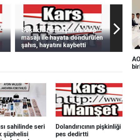
Sokakta fenalaşan ve kalp
masajı ile hayata döndürülen
şahıs, hayatını kaybetti
AO
bir
ı sahilinde seri
Dolandırıcının pişkinliği
ık şüphelisi
pes dedirtti