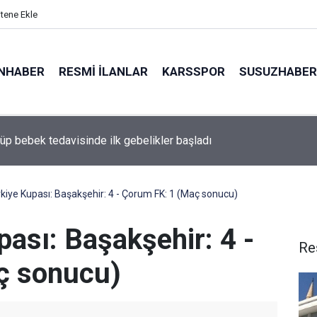
itene Ekle
NHABER
RESMI İLANLAR
KARSSPOR
SUSUZHABER
tüp bebek tedavisinde ilk gebelikler başladı
da zeytin ve meyve bahçeleri zararlılara karşı takipte
rkiye Kupası: Başakşehir: 4 - Çorum FK: 1 (Maç sonucu)
pası: Başakşehir: 4 -
Re
ç sonucu)