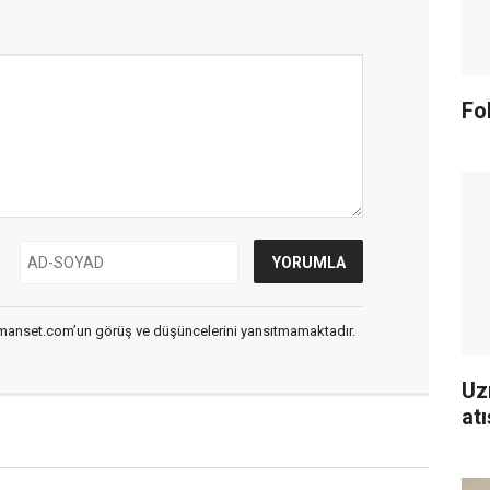
Fo
smanset.com’un görüş ve düşüncelerini yansıtmamaktadır.
Uz
atı