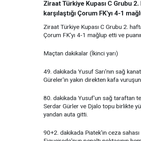
Ziraat Türkiye Kupası C Grubu 2.
karşılaştığı Çorum FK'yı 4-1 mağlu
Ziraat Türkiye Kupası C Grubu 2. haft
Çorum FK'yı 4-1 mağlup etti ve puanını
Maçtan dakikalar (İkinci yarı)
49. dakikada Yusuf Sarı'nın sağ kana
Güreler'in yakın direkten kafa vuruşun
80. dakikada Yusuf'un sağ taraftan te
Serdar Gürler ve Djalo topu birlikte 
yandan auta gitti.
90+2. dakikada Piatek'in ceza sahası i
Figueiredo'nun penaltı noktasının he