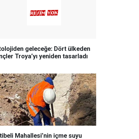
tolojiden geleceğe: Dört ülkeden
nçler Troya’yı yeniden tasarladı
tibeli Mahallesi’nin içme suyu