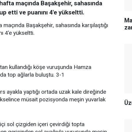
 hafta maçında Başakşehir, sahasında
p etti ve puanını 4'e yükseltti.
Ma
a maçında Başakşehir, sahasında karşılaştığı
zar
 4'e yükseltti.
ttan kullandığı köşe vuruşunda Hamza
da top ağlarla buluştu. 3-1
rs ayakla yaptığı ortada uzak kale direğinde
yükselince müsait pozisyonda meşin yuvarlak
Üz
çi sol çizgiden içeri çevirdiği topta
men gerisinden sol ayağıyla vuruşunda meşin