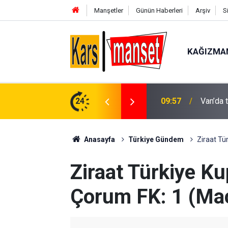
Manşetler
Günün Haberleri
Arşiv
S
KAĞIZMA
09:57
Van’da 
24
09:56
Manisa’
Anasayfa
Türkiye Gündem
Ziraat Tü
Ziraat Türkiye Ku
Çorum FK: 1 (Ma