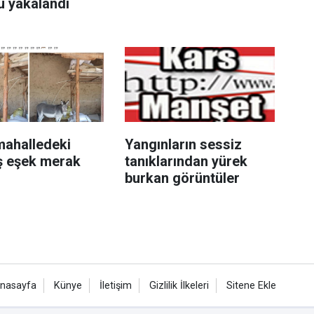
ü yakalandı
mahalledeki
Yangınların sessiz
ş eşek merak
tanıklarından yürek
u
burkan görüntüler
nasayfa
Künye
İletişim
Gizlilik İlkeleri
Sitene Ekle