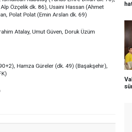
hat
 Alp Özçelik dk. 86), Usaini Hassan (Ahmet
n, Polat Polat (Emin Arslan dk. 69)
İbrahim Atalay, Umut Güven, Doruk Üzüm
 90+2), Hamza Güreler (dk. 49) (Başakşehir),
FK)
Va
sü
)