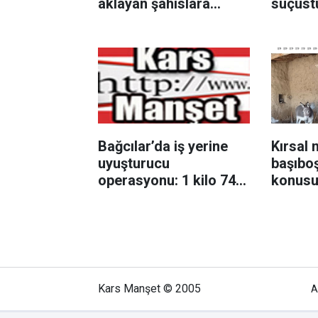
aklayan şahıslara
suçüst
baskın
Bağcılar’da iş yerine
Kırsal 
uyuşturucu
başıbo
operasyonu: 1 kilo 740
konus
gram esrar ele geçirildi
Kars Manşet © 2005
A