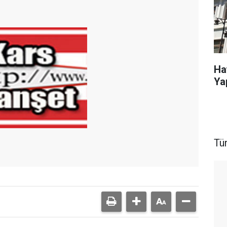
Ha
Ya
Tü