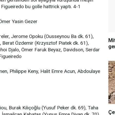
 Figueiredo bu golle hattrick yaptı. 4-1
 Ömer Yasin Gezer
reler, Jerome Opoku (Ousseynou Ba dk. 61),
Mi
, Berat Özdemir (Krzysztof Piatek dk. 61),
ge
choi Djalo, Ömer Faruk Beyaz, Davidson, Serdar
Figueiredo
men, Philippe Keny, Halit Emre Acun, Abdoulaye
u, Burak Kılıçoğlu (Yusuf Peker dk. 69), Taha
Çe
, İsmailcan Kabataş (Yunus Emre Divan dk. 70),