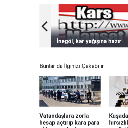
İnegöl, kar yağışına hazır
Bunlar da İlginizi Çekebilir
Vatandaşlara zorla
Kuşadas
hesap açtırıp kara para
hırsızl