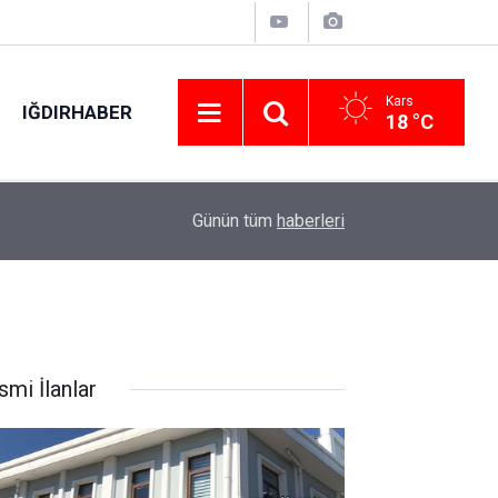
Kars
IĞDIRHABER
18 °C
09:55
Üzüm ve zeytin için hayati sondaj
Günün tüm
haberleri
smi İlanlar