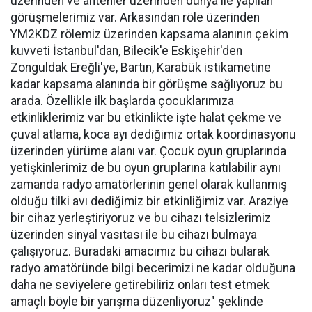
üzerinden ve antenler üzerinden dünya ile yapılan
görüşmelerimiz var. Arkasından röle üzerinden
YM2KDZ rölemiz üzerinden kapsama alanının çekim
kuvveti İstanbul'dan, Bilecik'e Eskişehir'den
Zonguldak Ereğli'ye, Bartın, Karabük istikametine
kadar kapsama alanında bir görüşme sağlıyoruz bu
arada. Özellikle ilk başlarda çocuklarımıza
etkinliklerimiz var bu etkinlikte işte halat çekme ve
çuval atlama, koca ayı dediğimiz ortak koordinasyonu
üzerinden yürüme alanı var. Çocuk oyun gruplarında
yetişkinlerimiz de bu oyun gruplarına katılabilir aynı
zamanda radyo amatörlerinin genel olarak kullanmış
olduğu tilki avı dediğimiz bir etkinliğimiz var. Araziye
bir cihaz yerleştiriyoruz ve bu cihazı telsizlerimiz
üzerinden sinyal vasıtası ile bu cihazı bulmaya
çalışıyoruz. Buradaki amacımız bu cihazı bularak
radyo amatöründe bilgi becerimizi ne kadar olduğuna
daha ne seviyelere getirebiliriz onları test etmek
amaçlı böyle bir yarışma düzenliyoruz" şeklinde