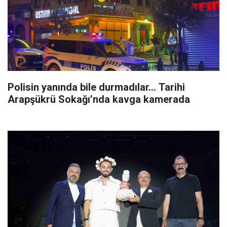
Polisin yanında bile durmadılar… Tarihi
Arapşükrü Sokağı’nda kavga kamerada