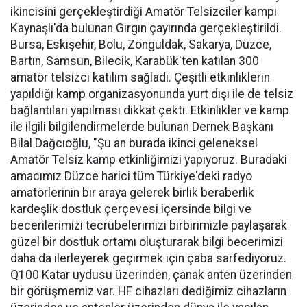
ikincisini gerçekleştirdiği Amatör Telsizciler kampı
Kaynaşlı'da bulunan Gırgın çayırında gerçekleştirildi.
Bursa, Eskişehir, Bolu, Zonguldak, Sakarya, Düzce,
Bartın, Samsun, Bilecik, Karabük'ten katılan 300
amatör telsizci katılım sağladı. Çeşitli etkinliklerin
yapıldığı kamp organizasyonunda yurt dışı ile de telsiz
bağlantıları yapılması dikkat çekti. Etkinlikler ve kamp
ile ilgili bilgilendirmelerde bulunan Dernek Başkanı
Bilal Dağcıoğlu, "Şu an burada ikinci geleneksel
Amatör Telsiz kamp etkinliğimizi yapıyoruz. Buradaki
amacımız Düzce harici tüm Türkiye'deki radyo
amatörlerinin bir araya gelerek birlik beraberlik
kardeşlik dostluk çerçevesi içersinde bilgi ve
becerilerimizi tecrübelerimizi birbirimizle paylaşarak
güzel bir dostluk ortamı oluşturarak bilgi becerimizi
daha da ilerleyerek geçirmek için çaba sarfediyoruz.
Q100 Katar uydusu üzerinden, çanak anten üzerinden
bir görüşmemiz var. HF cihazları dediğimiz cihazların