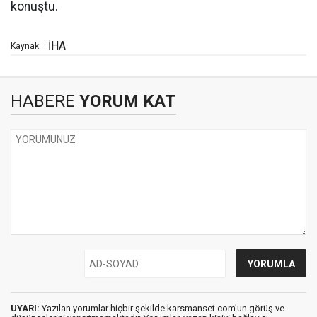
konuştu.
İHA
Kaynak:
HABERE
YORUM KAT
UYARI:
Yazılan yorumlar hiçbir şekilde karsmanset.com’un görüş ve