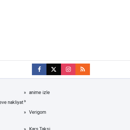
anime izle
eve nakliyat
Verigom
Kars Taksi