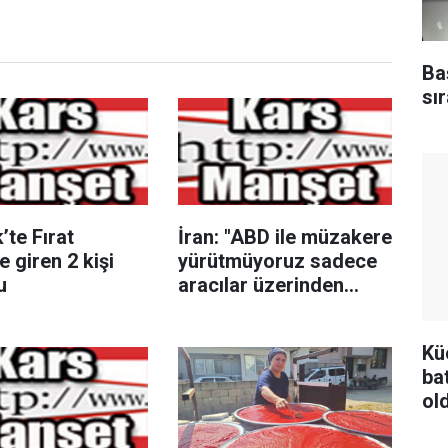
Ba
sır
’te Fırat
İran: "ABD ile müzakere
e giren 2 kişi
yürütmüyoruz sadece
u
aracılar üzerinden
mesaj alışverişinde
bulunuyoruz"
Kü
ba
ol