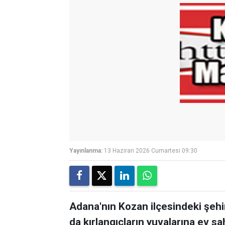
Yayınlanma:
13 Haziran 2026 Cumartesi 09:30
Adana'nın Kozan ilçesindeki şehirl
da kırlangıçların yuvalarına ev sah