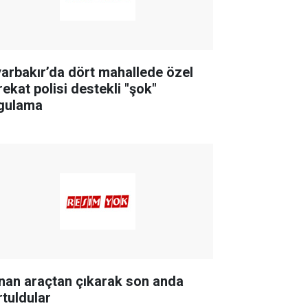
yarbakır’da dört mahallede özel
rekat polisi destekli "şok"
gulama
nan araçtan çıkarak son anda
rtuldular