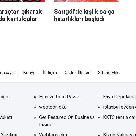
araçtan çıkarak
Sarıgöl’de kışlık salça
da kurtuldular
hazırlıkları başladı
nasayfa
Künye
İletişim
Gizlilik İlkeleri
Sitene Ekle
r.com
Epin ve Item Pazarı
Eşya Depolama
webtoon oku
istanbul evden 
ukatı
Get Featured On Business
KKTC rent a car
Insider
Yazılımı
Webtoon oku
Bizde Kalmasın