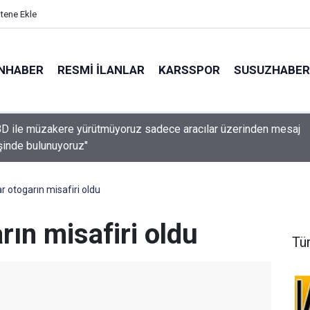
itene Ekle
NHABER
RESMI İLANLAR
KARSSPOR
SUSUZHABER
ABD ile müzakere yürütmüyoruz sadece aracılar üzerinden mesaj
işinde bulunuyoruz"
ar otogarın misafiri oldu
rın misafiri oldu
Tü