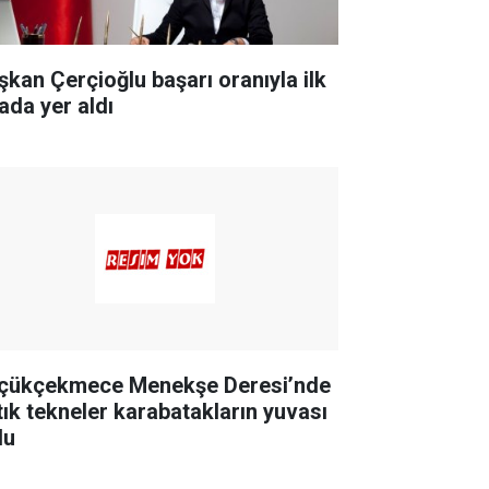
şkan Çerçioğlu başarı oranıyla ilk
ada yer aldı
çükçekmece Menekşe Deresi’nde
tık tekneler karabatakların yuvası
du