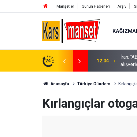
Manşetler
Günün Haberleri
Arşiv
S
KAĞIZMA
İran: "
 kişi boğuldu
24
12:04
alışver
Anasayfa
Türkiye Gündem
Kırlangıçl
Kırlangıçlar otoga