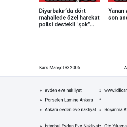
Diyarbakır’da dört
Yanan 
mahallede özel harekat
son an
polisi destekli "şok"
uygulama
Kars Manşet © 2005
A
evden eve nakliyat
www.idilca
Porselen Lamine Ankara
Ankara evden eve nakliyat
Boşanma Av
İstanbul Evden Eve Nakliyat
Oto Yıkama 