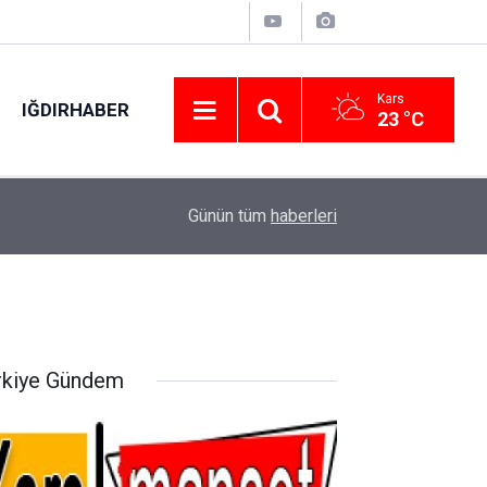
Kars
IĞDIRHABER
23 °C
12:04
Diyarbakır’da dört mahallede özel harekat polis
Günün tüm
haberleri
rkiye Gündem