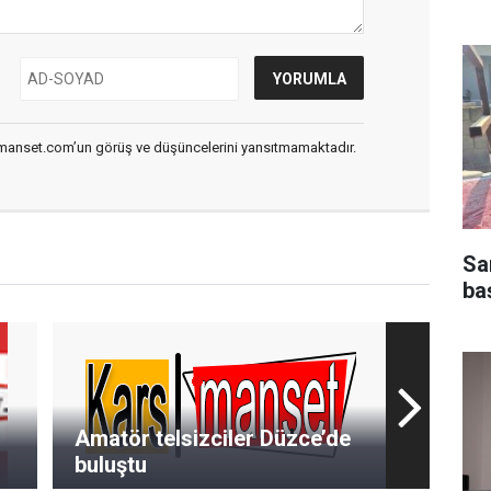
smanset.com’un görüş ve düşüncelerini yansıtmamaktadır.
Sar
ba
Amatör telsizciler Düzce’de
buluştu