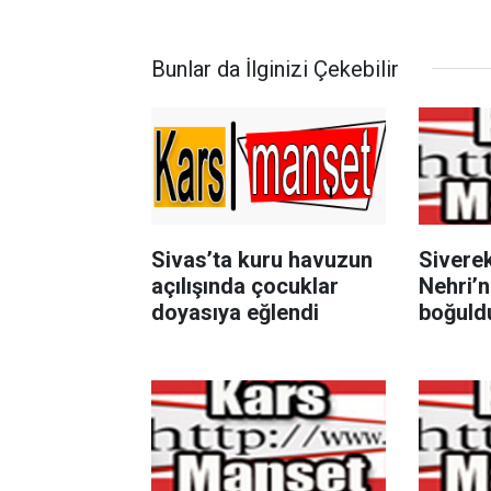
Bunlar da İlginizi Çekebilir
Sivas’ta kuru havuzun
Siverek
açılışında çocuklar
Nehri’n
doyasıya eğlendi
boğuld