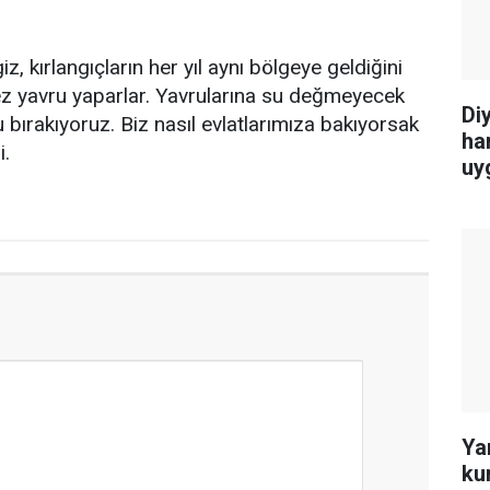
 kırlangıçların her yıl aynı bölgeye geldiğini
ç kez yavru yaparlar. Yavrularına su değmeyecek
Di
 bırakıyoruz. Biz nasıl evlatlarımıza bakıyorsak
ha
i.
uy
Ya
ku