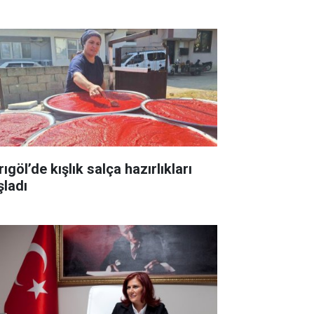
ıgöl’de kışlık salça hazırlıkları
şladı