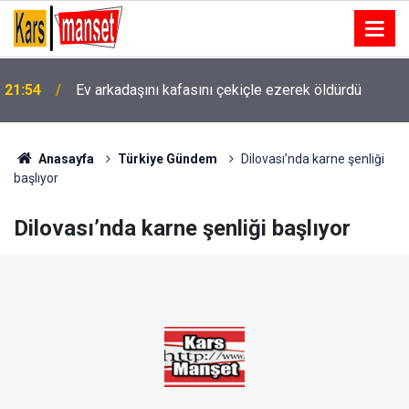
21:54
Ev arkadaşını kafasını çekiçle ezerek öldürdü
Fenerbahçe, Sturm Graz maçının hazırlıklarını
21:48
tamamladı
Anasayfa
Türkiye Gündem
Dilovası’nda karne şenliği
başlıyor
Dilovası’nda karne şenliği başlıyor