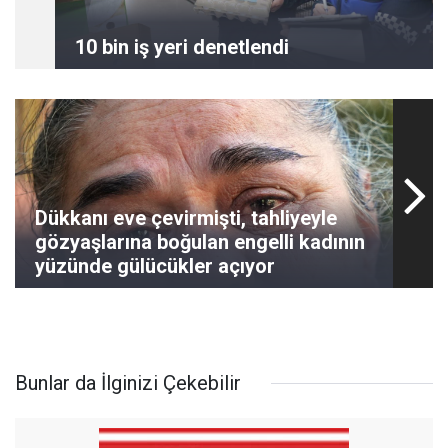
10 bin iş yeri denetlendi
Dükkanı eve çevirmişti, tahliyeyle
gözyaşlarına boğulan engelli kadının
yüzünde gülücükler açıyor
Bunlar da İlginizi Çekebilir