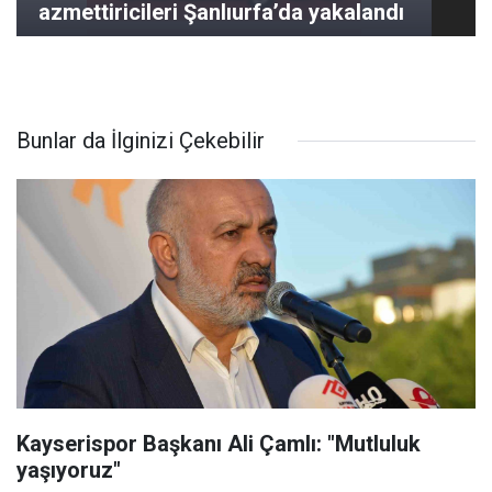
azmettiricileri Şanlıurfa’da yakalandı
Bunlar da İlginizi Çekebilir
Kayserispor Başkanı Ali Çamlı: "Mutluluk
yaşıyoruz"