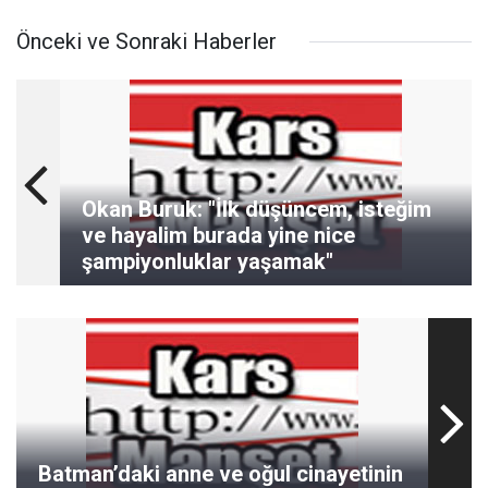
Önceki ve Sonraki Haberler
Okan Buruk: "İlk düşüncem, isteğim
ve hayalim burada yine nice
şampiyonluklar yaşamak"
Batman’daki anne ve oğul cinayetinin