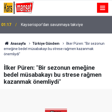
01:17
Kayserispor’dan savunmaya takviye
Kayserispor, Malik Hayvali ile 3 yıllık sözleşme
01:13
imzaladı
Anasayfa
Türkiye Gündem
İlker Püren: "Bir sezonun
emeğine bedel müsabakayı bu strese rağmen kazanmak
önemliydi"
İlker Püren: "Bir sezonun emeğine
bedel müsabakayı bu strese rağmen
kazanmak önemliydi"