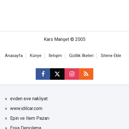
Kars Manşet © 2005
Anasayfa
Künye
İletişim
Gizlilik İlkeleri
Sitene Ekle
evden eve nakliyat
www.idilcar.com
Epin ve Item Pazarı
Eşya Depolama