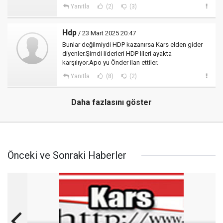
Yanıtla
(2)
(3)
Hdp
/ 23 Mart 2025 20:47
Bunlar değilmiydi HDP kazanırsa Kars elden gider
diyenler.Şimdi liderleri HDP lileri ayakta
karşılıyor.Apo yu Önder ilan ettiler.
Yanıtla
(8)
(2)
Daha fazlasını göster
Önceki ve Sonraki Haberler