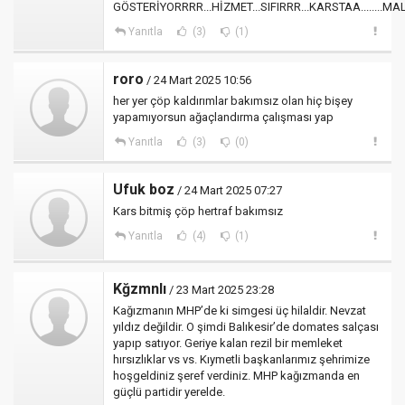
GÖSTERİYORRRR...HİZMET...SIFIRRR...KARSTAA........MAL
Yanıtla
(3)
(1)
roro
/ 24 Mart 2025 10:56
her yer çöp kaldırımlar bakımsız olan hiç bişey
yapamıyorsun ağaçlandırma çalışması yap
Yanıtla
(3)
(0)
Ufuk boz
/ 24 Mart 2025 07:27
Kars bitmiş çöp hertraf bakımsız
Yanıtla
(4)
(1)
Kğzmnlı
/ 23 Mart 2025 23:28
Kağızmanın MHP’de ki simgesi üç hilaldir. Nevzat
yıldız değildir. O şimdi Balıkesir’de domates salçası
yapıp satıyor. Geriye kalan rezil bir memleket
hırsızlıklar vs vs. Kıymetli başkanlarımız şehrimize
hoşgeldiniz şeref verdiniz. MHP kağızmanda en
güçlü partidir yerelde.