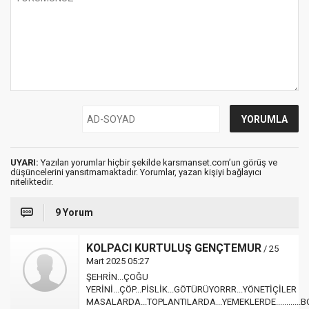
UYARI:
Yazılan yorumlar hiçbir şekilde karsmanset.com’un görüş ve
düşüncelerini yansıtmamaktadır. Yorumlar, yazan kişiyi bağlayıcı
niteliktedir.
9 Yorum
KOLPACI KURTULUŞ GENÇTEMUR
/ 25
Mart 2025 05:27
ŞEHRİN...ÇOĞU
YERİNİ...ÇÖP...PİSLİK...GÖTÜRÜYORRR...YÖNETİÇİLER
MASALARDA...TOPLANTILARDA...YEMEKLERDE............B