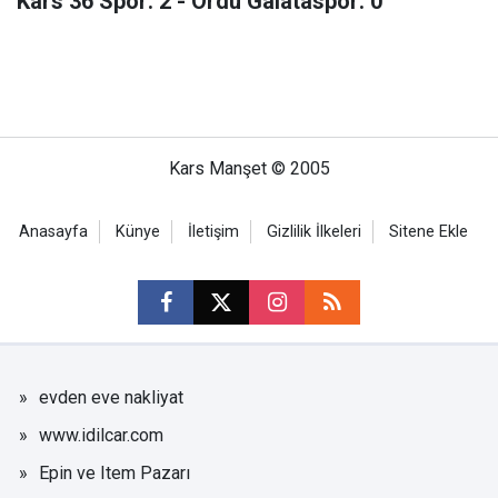
Kars 36 Spor: 2 - Ordu Galataspor: 0
Kars Manşet © 2005
Anasayfa
Künye
İletişim
Gizlilik İlkeleri
Sitene Ekle
evden eve nakliyat
www.idilcar.com
Epin ve Item Pazarı