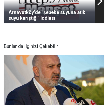
Arnavutköy’de "şebeke suyuna atık
suyu karıştığı" iddiası
Bunlar da İlginizi Çekebilir