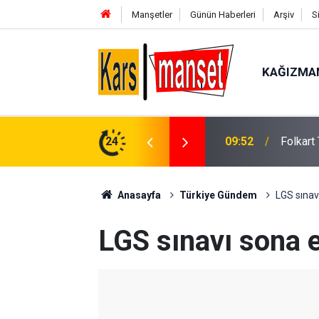
Manşetler
Günün Haberleri
Arşiv
S
KAĞIZMA
09:52
Folkart
24
09:51
Uzmanla
Anasayfa
Türkiye Gündem
LGS sınav
LGS sınavı sona e