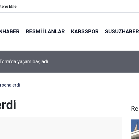
itene Ekle
NHABER
RESMI İLANLAR
KARSSPOR
SUSUZHABER
 Terra’da yaşam başladı
rdan açlık krizini önleyen atıştırmalık önerisi
ı sona erdi
rdi
Re