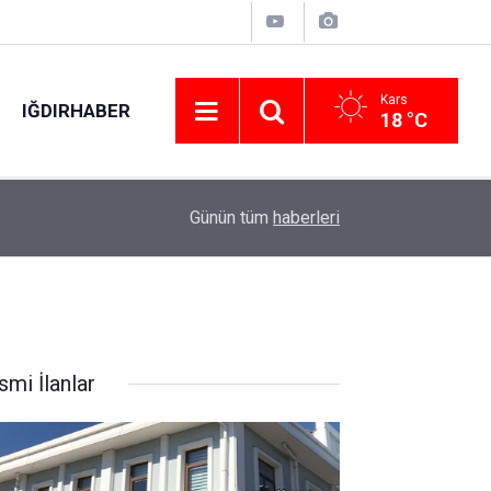
Kars
IĞDIRHABER
18 °C
09:50
AOSB’de sanayi ve üniversite iş birliği
Günün tüm
haberleri
smi İlanlar