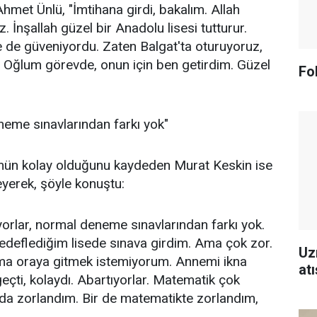
hmet Ünlü, "İmtihana girdi, bakalım. Allah
z. İnşallah güzel bir Anadolu lisesi tutturur.
e de güveniyordu. Zaten Balgat'ta oturuyoruz,
. Oğlum görevde, onun için ben getirdim. Güzel
Fo
neme sınavlarından farkı yok"
mün kolay olduğunu kaydeden Murat Keskin ise
eyerek, şöyle konuştu:
yorlar, normal deneme sınavlarından farkı yok.
Hedeflediğim lisede sınava girdim. Ama çok zor.
Uz
ma oraya gitmek istemiyorum. Annemi ikna
atı
çti, kolaydı. Abartıyorlar. Matematik çok
uda zorlandım. Bir de matematikte zorlandım,