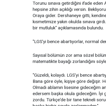
Torunu sınava getirdiğini ifade eden A
hepsine zihin açıklığı versin. Bekliyoru
Oraya gider. Dershaneye gitti, kendin
kısmetimize yakın okulda sınava girdi
bir mutluluk" açıklamasında bulundu.
"LGS'yi bence abartıyorlar, normal de
Sayısal bölümün zor ama sözel bölü
matematikte bayağı zorlandığını söyl
"Güzeldi, kolaydı. LGS'yi bence abartı
Bana göre öyle, kişiye göre değişir. 
Olmadı ablamın lisesine gideceğim a
edersem başka okula gideceğim. İyi ge
zordu. Türkçe'de bir tane tekneli sor
başka hiçbir şeyde zorlanmadım."