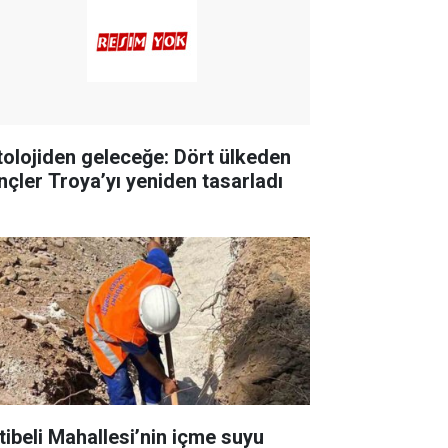
tolojiden geleceğe: Dört ülkeden
nçler Troya’yı yeniden tasarladı
tibeli Mahallesi’nin içme suyu