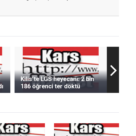
Kilis’te LGS heyecanı: 2 bin
dı
186 öğrenci ter döktü