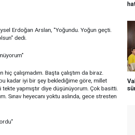
hat
Aysel Erdoğan Arslan, "Yoğundu. Yoğun geçti.
olsun" dedi.
şünüyorum"
 hiç çalışmadım. Başta çalıştım da biraz.
kadar iyi bir şey beklediğime göre, millet
Va
sü
iri tekte yapmıştır diye düşünüyorum. Çok basitti.
m. Sınav heyecanı yoktu aslında, gece stresten
yordu"