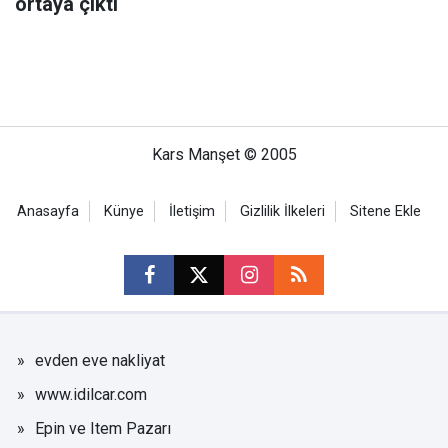
ortaya çıktı
Kars Manşet © 2005
Anasayfa
Künye
İletişim
Gizlilik İlkeleri
Sitene Ekle
evden eve nakliyat
www.idilcar.com
Epin ve Item Pazarı