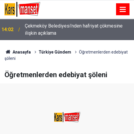
Çorum’da yolda kalan sürücünün yardımına belediye
14:02
temizlik personeli koştu
Anasayfa
Türkiye Gündem
Öğretmenlerden edebiyat
şöleni
Öğretmenlerden edebiyat şöleni