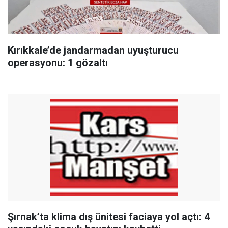
Kırıkkale’de jandarmadan uyuşturucu
operasyonu: 1 gözaltı
Şırnak’ta klima dış ünitesi faciaya yol açtı: 4