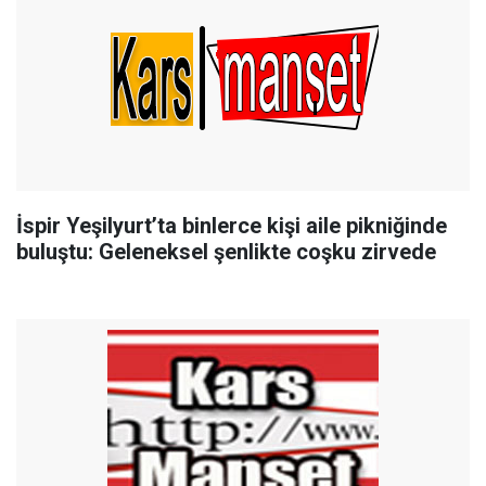
İspir Yeşilyurt’ta binlerce kişi aile pikniğinde
buluştu: Geleneksel şenlikte coşku zirvede