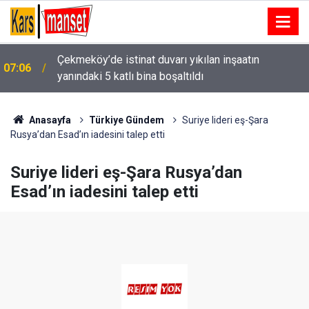
Beyağaç Belediyesi araç filosunu öz kaynaklarıyla
06:58
güçlendiriyor
Anasayfa
Türkiye Gündem
Suriye lideri eş-Şara
Rusya’dan Esad’ın iadesini talep etti
Suriye lideri eş-Şara Rusya’dan
Esad’ın iadesini talep etti